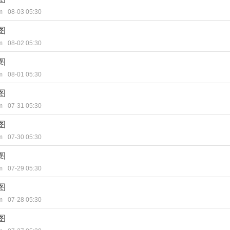
m
08-03 05:30
图
m
08-02 05:30
图
m
08-01 05:30
图
m
07-31 05:30
图
m
07-30 05:30
图
m
07-29 05:30
图
m
07-28 05:30
图