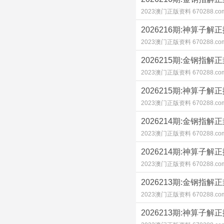
2023澳门正版资料 670288.co
2026216期:神算子解
2023澳门正版资料 670288.co
2026215期:金钢指解
2023澳门正版资料 670288.co
2026215期:神算子解
2023澳门正版资料 670288.co
2026214期:金钢指解
2023澳门正版资料 670288.co
2026214期:神算子解
2023澳门正版资料 670288.co
2026213期:金钢指解
2023澳门正版资料 670288.co
2026213期:神算子解