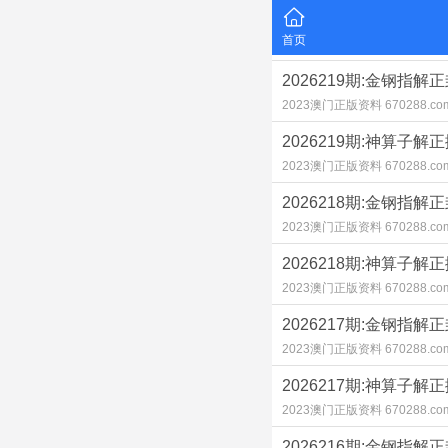
首页
2026219期:金钢指解
2023澳门正版资料 670288.co
2026219期:神算子解
2023澳门正版资料 670288.co
2026218期:金钢指解
2023澳门正版资料 670288.co
2026218期:神算子解
2023澳门正版资料 670288.co
2026217期:金钢指解
2023澳门正版资料 670288.co
2026217期:神算子解
2023澳门正版资料 670288.co
2026216期:金钢指解