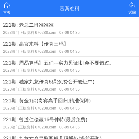
贵宾准料
首页
返回
221期: 老总二肖准准准
2023澳门正版资料 670288.com
08-09 04:35
221期: 高官来料【传真三玛】
2023澳门正版资料 670288.com
08-09 04:35
221期: 周易算玛〗五俏---实力见证!机会不要错过。
2023澳门正版资料 670288.com
08-09 04:35
221期: 独家九龙传真6碼(免费公开验证中)
2023澳门正版资料 670288.com
08-09 04:35
221期: 黄金1俏(贵宾高手回归,精准保障)
2023澳门正版资料 670288.com
08-09 04:35
221期: 曾道仁稳赢16号仲特(最后免费)
2023澳门正版资料 670288.com
08-09 04:35
221期: 九龙六盒皇彩图解几玛博特(提前开奖)