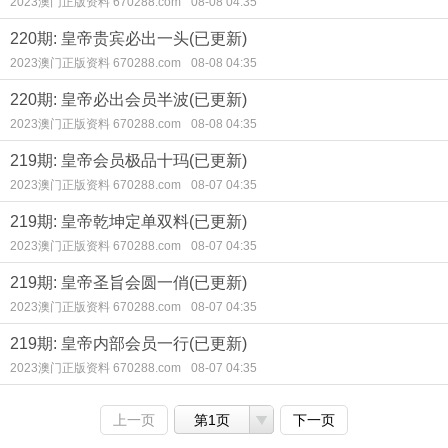
2023澳门正版资料 670288.com
08-08 04:35
220期: 皇帝贵宾必出一头(已更新)
2023澳门正版资料 670288.com
08-08 04:35
220期: 皇帝必出会员半波(已更新)
2023澳门正版资料 670288.com
08-08 04:35
219期: 皇帝会员极品十玛(已更新)
2023澳门正版资料 670288.com
08-07 04:35
219期: 皇帝乾坤定单双料(已更新)
2023澳门正版资料 670288.com
08-07 04:35
219期: 皇帝圣旨会圆一俏(已更新)
2023澳门正版资料 670288.com
08-07 04:35
219期: 皇帝内部会员一行(已更新)
2023澳门正版资料 670288.com
08-07 04:35
上一页
第1页
下一页