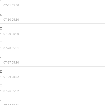
m
07-31 05:30
世
m
07-30 05:30
世
m
07-29 05:30
世
m
07-28 05:31
世
m
07-27 05:30
世
m
07-26 05:32
世
m
07-26 05:32
世