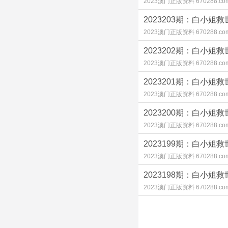
2023澳门正版资料 670288.co
2023203期：白小姐救
2023澳门正版资料 670288.co
2023202期：白小姐救
2023澳门正版资料 670288.co
2023201期：白小姐救
2023澳门正版资料 670288.co
2023200期：白小姐救
2023澳门正版资料 670288.co
2023199期：白小姐救
2023澳门正版资料 670288.co
2023198期：白小姐救
2023澳门正版资料 670288.co