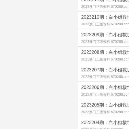
2023澳门正版资料 670288.co
2023210期：白小姐救
2023澳门正版资料 670288.co
2023209期：白小姐救
2023澳门正版资料 670288.co
2023208期：白小姐救
2023澳门正版资料 670288.co
2023207期：白小姐救
2023澳门正版资料 670288.co
2023206期：白小姐救
2023澳门正版资料 670288.co
2023205期：白小姐救
2023澳门正版资料 670288.co
2023204期：白小姐救