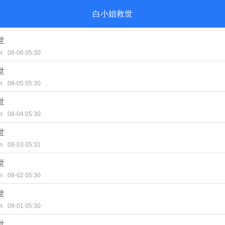
白小姐救世
世
m
08-06 05:30
世
m
08-05 05:30
世
m
08-04 05:30
世
m
08-03 05:31
世
m
08-02 05:30
世
m
08-01 05:30
世