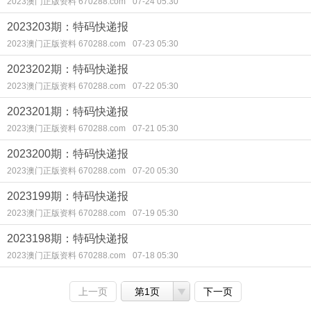
2023澳门正版资料 670288.com
07-24 05:30
2023203期：特码快递报
2023澳门正版资料 670288.com
07-23 05:30
2023202期：特码快递报
2023澳门正版资料 670288.com
07-22 05:30
2023201期：特码快递报
2023澳门正版资料 670288.com
07-21 05:30
2023200期：特码快递报
2023澳门正版资料 670288.com
07-20 05:30
2023199期：特码快递报
2023澳门正版资料 670288.com
07-19 05:30
2023198期：特码快递报
2023澳门正版资料 670288.com
07-18 05:30
上一页
第1页
下一页