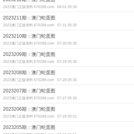
2023澳门正版资料 670288.com
08-01 05:30
2023211期：澳门蛇蛋图
2023澳门正版资料 670288.com
07-31 05:30
2023210期：澳门蛇蛋图
2023澳门正版资料 670288.com
07-30 05:30
2023209期：澳门蛇蛋图
2023澳门正版资料 670288.com
07-29 05:30
2023208期：澳门蛇蛋图
2023澳门正版资料 670288.com
07-28 05:30
2023207期：澳门蛇蛋图
2023澳门正版资料 670288.com
07-27 05:30
2023206期：澳门蛇蛋图
2023澳门正版资料 670288.com
07-26 05:31
2023205期：澳门蛇蛋图