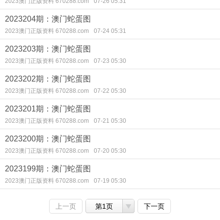
2023澳门正版资料 670288.com
07-26 05:31
2023204期：澳门蛇蛋图
2023澳门正版资料 670288.com
07-24 05:31
2023203期：澳门蛇蛋图
2023澳门正版资料 670288.com
07-23 05:30
2023202期：澳门蛇蛋图
2023澳门正版资料 670288.com
07-22 05:30
2023201期：澳门蛇蛋图
2023澳门正版资料 670288.com
07-21 05:30
2023200期：澳门蛇蛋图
2023澳门正版资料 670288.com
07-20 05:30
2023199期：澳门蛇蛋图
2023澳门正版资料 670288.com
07-19 05:30
上一页
第1页
下一页