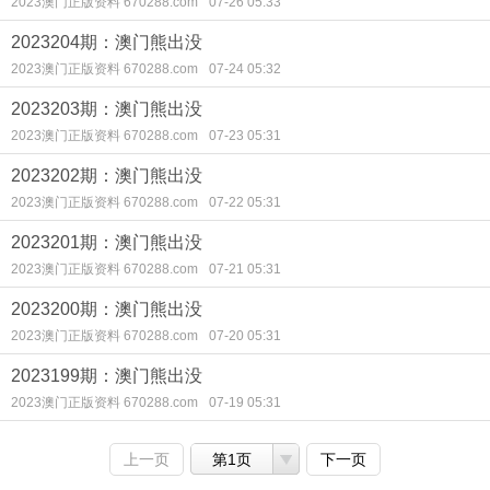
2023澳门正版资料 670288.com
07-26 05:33
2023204期：澳门熊出没
2023澳门正版资料 670288.com
07-24 05:32
2023203期：澳门熊出没
2023澳门正版资料 670288.com
07-23 05:31
2023202期：澳门熊出没
2023澳门正版资料 670288.com
07-22 05:31
2023201期：澳门熊出没
2023澳门正版资料 670288.com
07-21 05:31
2023200期：澳门熊出没
2023澳门正版资料 670288.com
07-20 05:31
2023199期：澳门熊出没
2023澳门正版资料 670288.com
07-19 05:31
上一页
第1页
下一页