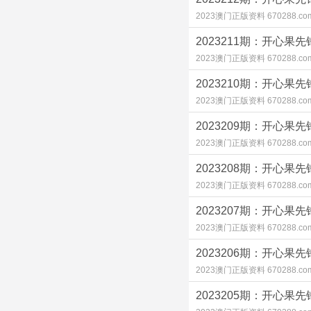
2023澳门正版资料 670288.co
2023211期：开心果先
2023澳门正版资料 670288.co
2023210期：开心果先
2023澳门正版资料 670288.co
2023209期：开心果先
2023澳门正版资料 670288.co
2023208期：开心果先
2023澳门正版资料 670288.co
2023207期：开心果先
2023澳门正版资料 670288.co
2023206期：开心果先
2023澳门正版资料 670288.co
2023205期：开心果先