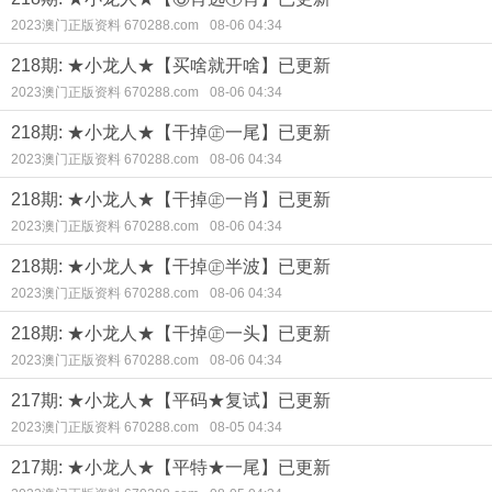
2023澳门正版资料 670288.com
08-06 04:34
218期: ★小龙人★【买啥就开啥】已更新
2023澳门正版资料 670288.com
08-06 04:34
218期: ★小龙人★【干掉㊣一尾】已更新
2023澳门正版资料 670288.com
08-06 04:34
218期: ★小龙人★【干掉㊣一肖】已更新
2023澳门正版资料 670288.com
08-06 04:34
218期: ★小龙人★【干掉㊣半波】已更新
2023澳门正版资料 670288.com
08-06 04:34
218期: ★小龙人★【干掉㊣一头】已更新
2023澳门正版资料 670288.com
08-06 04:34
217期: ★小龙人★【平码★复试】已更新
2023澳门正版资料 670288.com
08-05 04:34
217期: ★小龙人★【平特★一尾】已更新