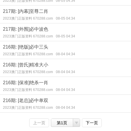
2023澳门正版资料 670288.com
08-05 04:34
217期: [内幕]至尊二肖
2023澳门正版资料 670288.com
08-05 04:34
217期: [外围]必中波色
2023澳门正版资料 670288.com
08-05 04:34
216期: [绝版]必中三头
2023澳门正版资料 670288.com
08-04 04:34
216期: [曾氏]精准大小
2023澳门正版资料 670288.com
08-04 04:34
216期: [保准]绝杀一肖
2023澳门正版资料 670288.com
08-04 04:34
216期: [老总]必中单双
2023澳门正版资料 670288.com
08-04 04:34
上一页
第1页
下一页