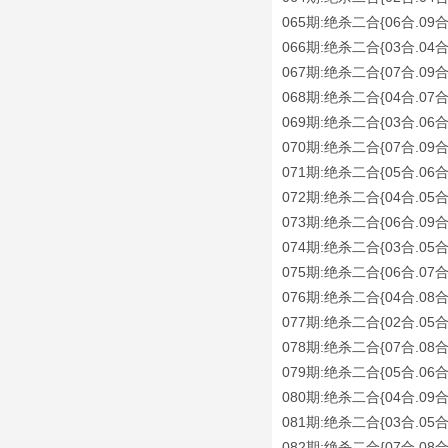
065期:绝杀二合{06合.09合
066期:绝杀二合{03合.04合
067期:绝杀二合{07合.09合
068期:绝杀二合{04合.07合
069期:绝杀二合{03合.06合
070期:绝杀二合{07合.09合
071期:绝杀二合{05合.06合
072期:绝杀二合{04合.05合
073期:绝杀二合{06合.09合
074期:绝杀二合{03合.05合
075期:绝杀二合{06合.07合
076期:绝杀二合{04合.08合
077期:绝杀二合{02合.05合
078期:绝杀二合{07合.08合
079期:绝杀二合{05合.06合
080期:绝杀二合{04合.09合
081期:绝杀二合{03合.05合
082期:绝杀二合{07合.08合