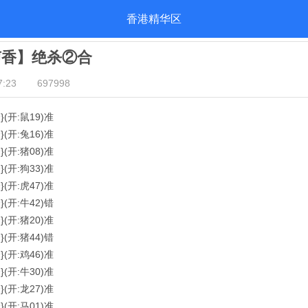
香港精华区
声香】绝杀②合
:23
697998
}(开:鼠19)准
}(开:兔16)准
}(开:猪08)准
}(开:狗33)准
}(开:虎47)准
}(开:牛42)错
}(开:猪20)准
}(开:猪44)错
}(开:鸡46)准
}(开:牛30)准
}(开:龙27)准
}(开:马01)准