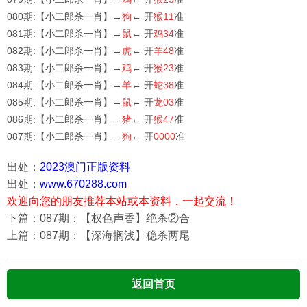
080期:【小二郎杀一肖】→
狗
← 开
猴11
准
081期:【小二郎杀一肖】→
鼠
← 开
鸡34
准
082期:【小二郎杀一肖】→
虎
← 开
羊48
准
083期:【小二郎杀一肖】→
鸡
← 开
猴23
准
084期:【小二郎杀一肖】→
羊
← 开
蛇38
准
085期:【小二郎杀一肖】→
鼠
← 开
龙03
准
086期:【小二郎杀一肖】→
猪
← 开
猴47
准
087期:【小二郎杀一肖】→
狗
← 开
0000
准
出处：
2023澳门正版资料
出处：
www.670288.com
欢迎向您的朋友推荐本站或本资料，一起交流！
下篇：087期：【权色声香】绝杀②合
上篇：087期：【深海搁浅】稳杀两尾
返回首页