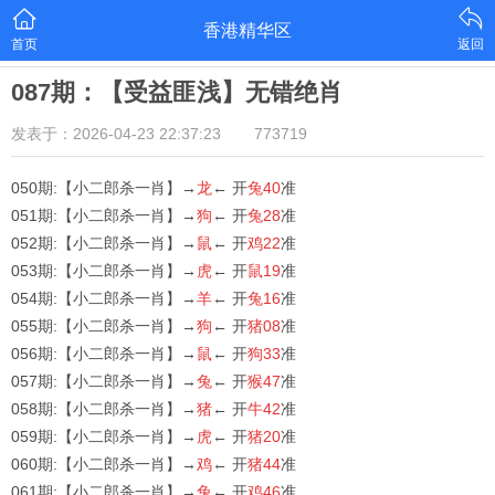
香港精华区
首页
返回
087期：【受益匪浅】无错绝肖
发表于：2026-04-23 22:37:23
773719
050期:【小二郎杀一肖】→
龙
← 开
兔40
准
051期:【小二郎杀一肖】→
狗
← 开
兔28
准
052期:【小二郎杀一肖】→
鼠
← 开
鸡22
准
053期:【小二郎杀一肖】→
虎
← 开
鼠19
准
054期:【小二郎杀一肖】→
羊
← 开
兔16
准
055期:【小二郎杀一肖】→
狗
← 开
猪08
准
056期:【小二郎杀一肖】→
鼠
← 开
狗33
准
057期:【小二郎杀一肖】→
兔
← 开
猴47
准
058期:【小二郎杀一肖】→
猪
← 开
牛42
准
059期:【小二郎杀一肖】→
虎
← 开
猪20
准
060期:【小二郎杀一肖】→
鸡
← 开
猪44
准
061期:【小二郎杀一肖】→
兔
← 开
鸡46
准