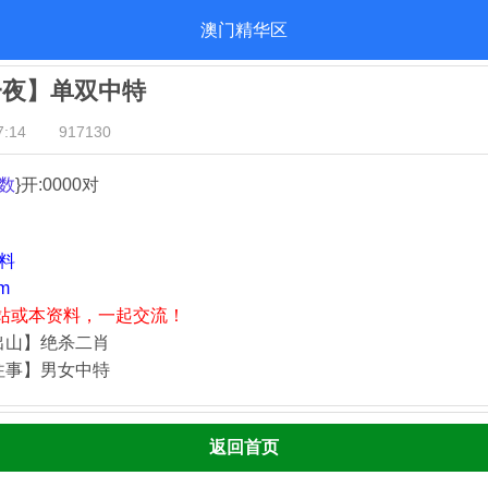
澳门精华区
一夜】单双中特
:14
917130
数
}开:0000对
资料
m
站或本资料，一起交流！
出山】绝杀二肖
往事】男女中特
返回首页