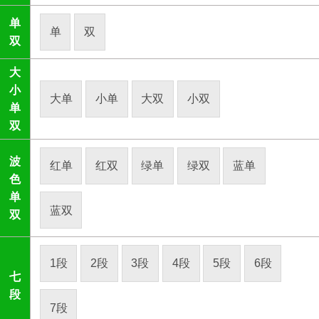
单
单
双
双
大
小
大单
小单
大双
小双
单
双
波
红单
红双
绿单
绿双
蓝单
色
单
蓝双
双
1段
2段
3段
4段
5段
6段
七
段
7段