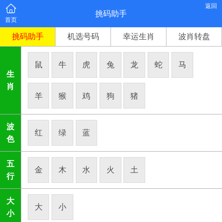
返回
挑码助手
首页
挑码助手
机选号码
幸运生肖
波肖转盘
鼠
牛
虎
兔
龙
蛇
马
生
肖
羊
猴
鸡
狗
猪
波
红
绿
蓝
色
五
金
木
水
火
土
行
大
大
小
小