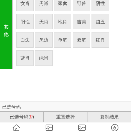
女肖
男肖
家禽
野兽
阴性
阳性
天肖
地肖
吉美
凶丑
其
他
白边
黑边
单笔
双笔
红肖
蓝肖
绿肖
已选号码
已选号码(
0
)
重置选择
复制结果