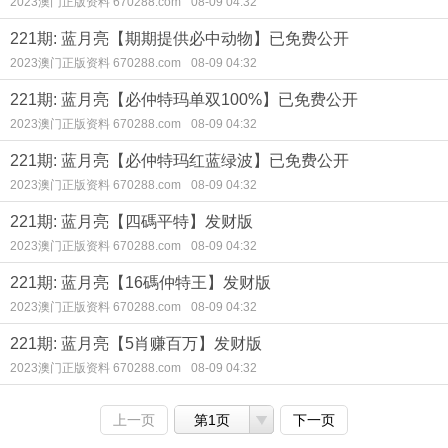
2023澳门正版资料 670288.com
08-09 04:32
221期: 蓝月亮【期期提供必中动物】已免费公开
2023澳门正版资料 670288.com
08-09 04:32
221期: 蓝月亮【必仲特玛单双100%】已免费公开
2023澳门正版资料 670288.com
08-09 04:32
221期: 蓝月亮【必仲特玛红蓝绿波】已免费公开
2023澳门正版资料 670288.com
08-09 04:32
221期: 蓝月亮【四碼平特】发财版
2023澳门正版资料 670288.com
08-09 04:32
221期: 蓝月亮【16碼仲特王】发财版
2023澳门正版资料 670288.com
08-09 04:32
221期: 蓝月亮【5肖赚百万】发财版
2023澳门正版资料 670288.com
08-09 04:32
上一页
第1页
下一页