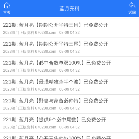
蓝月亮料
首页
返回
221期: 蓝月亮【期期公开平特三肖】已免费公开
2023澳门正版资料 670288.com
08-09 04:32
221期: 蓝月亮【期期公开平特三尾】已免费公开
2023澳门正版资料 670288.com
08-09 04:32
221期: 蓝月亮【必中合数单双100%】已免费公开
2023澳门正版资料 670288.com
08-09 04:32
221期: 蓝月亮【最强精准杀半个波】已免费公开
2023澳门正版资料 670288.com
08-09 04:32
221期: 蓝月亮【野兽与家畜必仲特】已免费公开
2023澳门正版资料 670288.com
08-09 04:32
221期: 蓝月亮【提供6个必中尾数】已免费公开
2023澳门正版资料 670288.com
08-09 04:32
221期: 蓝月亮【公开三头仲特100%】已免费公开