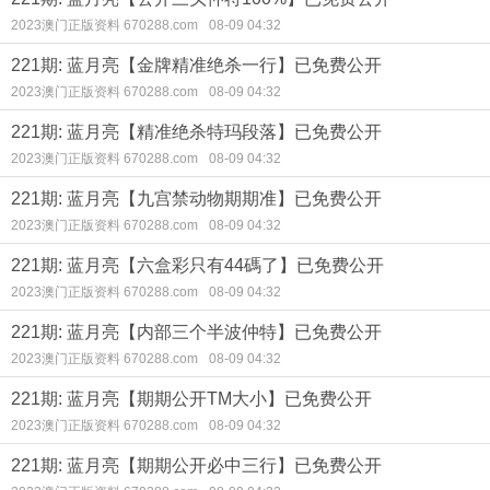
2023澳门正版资料 670288.com
08-09 04:32
221期: 蓝月亮【金牌精准绝杀一行】已免费公开
2023澳门正版资料 670288.com
08-09 04:32
221期: 蓝月亮【精准绝杀特玛段落】已免费公开
2023澳门正版资料 670288.com
08-09 04:32
221期: 蓝月亮【九宫禁动物期期准】已免费公开
2023澳门正版资料 670288.com
08-09 04:32
221期: 蓝月亮【六盒彩只有44碼了】已免费公开
2023澳门正版资料 670288.com
08-09 04:32
221期: 蓝月亮【内部三个半波仲特】已免费公开
2023澳门正版资料 670288.com
08-09 04:32
221期: 蓝月亮【期期公开TM大小】已免费公开
2023澳门正版资料 670288.com
08-09 04:32
221期: 蓝月亮【期期公开必中三行】已免费公开