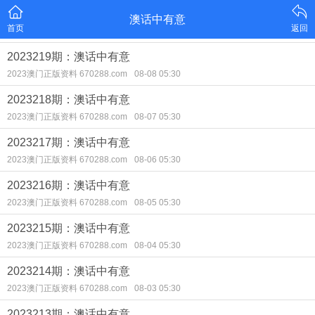
澳话中有意
首页
返回
2023219期：澳话中有意
2023澳门正版资料 670288.com
08-08 05:30
2023218期：澳话中有意
2023澳门正版资料 670288.com
08-07 05:30
2023217期：澳话中有意
2023澳门正版资料 670288.com
08-06 05:30
2023216期：澳话中有意
2023澳门正版资料 670288.com
08-05 05:30
2023215期：澳话中有意
2023澳门正版资料 670288.com
08-04 05:30
2023214期：澳话中有意
2023澳门正版资料 670288.com
08-03 05:30
2023213期：澳话中有意