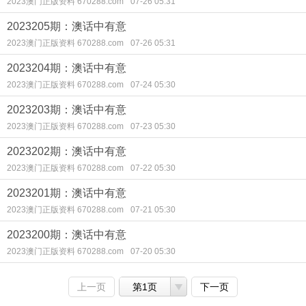
2023澳门正版资料 670288.com
07-26 05:31
2023205期：澳话中有意
2023澳门正版资料 670288.com
07-26 05:31
2023204期：澳话中有意
2023澳门正版资料 670288.com
07-24 05:30
2023203期：澳话中有意
2023澳门正版资料 670288.com
07-23 05:30
2023202期：澳话中有意
2023澳门正版资料 670288.com
07-22 05:30
2023201期：澳话中有意
2023澳门正版资料 670288.com
07-21 05:30
2023200期：澳话中有意
2023澳门正版资料 670288.com
07-20 05:30
上一页
第1页
下一页