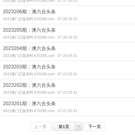
2023澳门正版资料 670288.com
07-27 05:31
2023206期：澳六合头条
2023澳门正版资料 670288.com
07-26 05:32
2023205期：澳六合头条
2023澳门正版资料 670288.com
07-26 05:32
2023204期：澳六合头条
2023澳门正版资料 670288.com
07-24 05:31
2023203期：澳六合头条
2023澳门正版资料 670288.com
07-23 05:31
2023202期：澳六合头条
2023澳门正版资料 670288.com
07-22 05:31
2023201期：澳六合头条
2023澳门正版资料 670288.com
07-21 05:31
上一页
第1页
下一页