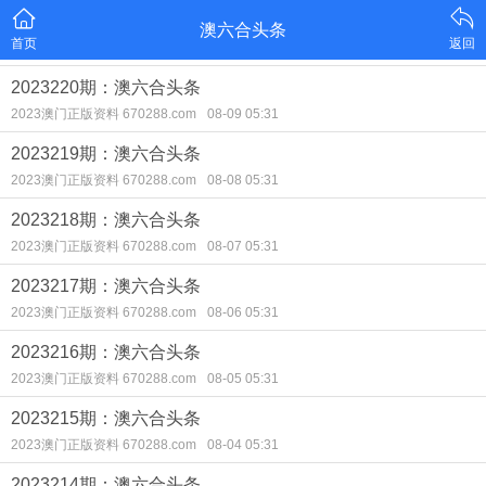
澳六合头条
首页
返回
2023220期：澳六合头条
2023澳门正版资料 670288.com
08-09 05:31
2023219期：澳六合头条
2023澳门正版资料 670288.com
08-08 05:31
2023218期：澳六合头条
2023澳门正版资料 670288.com
08-07 05:31
2023217期：澳六合头条
2023澳门正版资料 670288.com
08-06 05:31
2023216期：澳六合头条
2023澳门正版资料 670288.com
08-05 05:31
2023215期：澳六合头条
2023澳门正版资料 670288.com
08-04 05:31
2023214期：澳六合头条