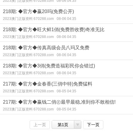
2023澳门正版资料 670288.com
08-06 04:35
218期: ◆官方◆赢20玛(免费公开)
2023澳门正版资料 670288.com
08-06 04:35
218期: ◆官方◆旺大鲜1俏(免费胜收费)奇准无比
2023澳门正版资料 670288.com
08-06 04:35
218期: ◆官方◆传真高级会员八玛又免费
2023澳门正版资料 670288.com
08-06 04:35
218期: ◆官方◆3俏(免费造福彩民你会错过)
2023澳门正版资料 670288.com
08-06 04:35
217期: ◆官方◆金春香(三俏中特)免费猛料
2023澳门正版资料 670288.com
08-05 04:35
217期: ◆官方◆赢钱二俏㊣最早最稳,准到你不敢相信!
2023澳门正版资料 670288.com
08-05 04:35
上一页
第1页
下一页