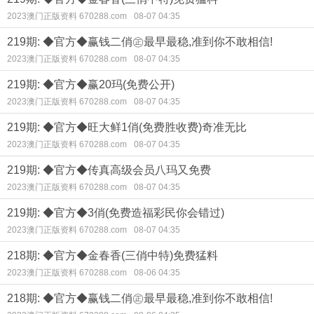
2023澳门正版资料 670288.com
08-07 04:35
219期: ◆官方◆赢钱二俏㊣最早最稳,准到你不敢相信!
2023澳门正版资料 670288.com
08-07 04:35
219期: ◆官方◆赢20玛(免费公开)
2023澳门正版资料 670288.com
08-07 04:35
219期: ◆官方◆旺大鲜1俏(免费胜收费)奇准无比
2023澳门正版资料 670288.com
08-07 04:35
219期: ◆官方◆传真高级会员八玛又免费
2023澳门正版资料 670288.com
08-07 04:35
219期: ◆官方◆3俏(免费造福彩民你会错过)
2023澳门正版资料 670288.com
08-07 04:35
218期: ◆官方◆金春香(三俏中特)免费猛料
2023澳门正版资料 670288.com
08-06 04:35
218期: ◆官方◆赢钱二俏㊣最早最稳,准到你不敢相信!