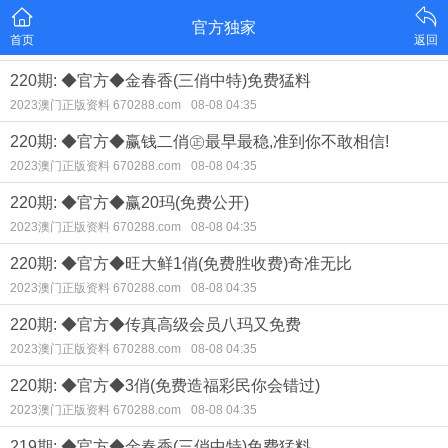
官方独家
首页
返回
220期: ◆官方◆金春香(三俏中特)免费猛料
2023澳门正版资料 670288.com
08-08 04:35
220期: ◆官方◆赢钱二俏㊣最早最稳,准到你不敢相信!
2023澳门正版资料 670288.com
08-08 04:35
220期: ◆官方◆赢20玛(免费公开)
2023澳门正版资料 670288.com
08-08 04:35
220期: ◆官方◆旺大鲜1俏(免费胜收费)奇准无比
2023澳门正版资料 670288.com
08-08 04:35
220期: ◆官方◆传真高级会员八玛又免费
2023澳门正版资料 670288.com
08-08 04:35
220期: ◆官方◆3俏(免费造福彩民你会错过)
2023澳门正版资料 670288.com
08-08 04:35
219期: ◆官方◆金春香(三俏中特)免费猛料