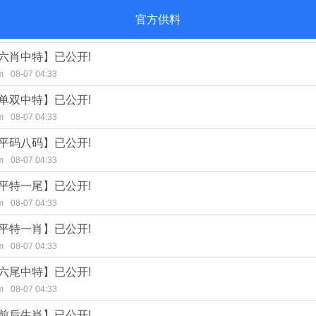
官方供料
【六肖中特】已公开!
m
08-07 04:33
【单双中特】已公开!
m
08-07 04:33
【平码八码】已公开!
m
08-07 04:33
【平特一尾】已公开!
m
08-07 04:33
【平特一肖】已公开!
m
08-07 04:33
【六尾中特】已公开!
m
08-07 04:33
【前后生肖】已公开!