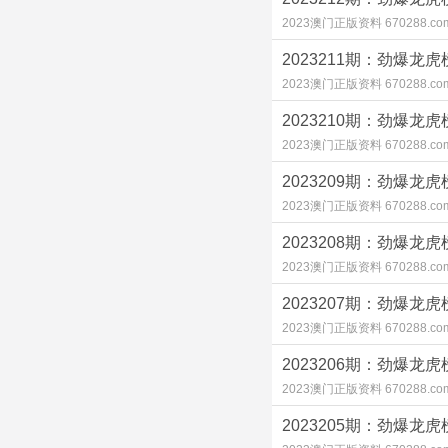
2023澳门正版资料 670288.co
2023211期：劲爆龙虎
2023澳门正版资料 670288.co
2023210期：劲爆龙虎
2023澳门正版资料 670288.co
2023209期：劲爆龙虎
2023澳门正版资料 670288.co
2023208期：劲爆龙虎
2023澳门正版资料 670288.co
2023207期：劲爆龙虎
2023澳门正版资料 670288.co
2023206期：劲爆龙虎
2023澳门正版资料 670288.co
2023205期：劲爆龙虎