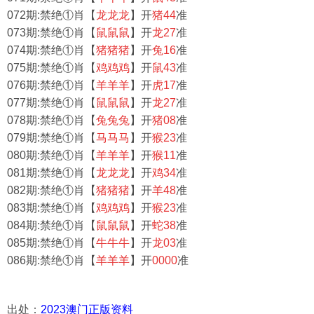
072期:禁绝①肖【
龙龙龙
】开
猪44
准
073期:禁绝①肖【
鼠鼠鼠
】开
龙27
准
074期:禁绝①肖【
猪猪猪
】开
兔16
准
075期:禁绝①肖【
鸡鸡鸡
】开
鼠43
准
076期:禁绝①肖【
羊羊羊
】开
虎17
准
077期:禁绝①肖【
鼠鼠鼠
】开
龙27
准
078期:禁绝①肖【
兔兔兔
】开
猪08
准
079期:禁绝①肖【
马马马
】开
猴23
准
080期:禁绝①肖【
羊羊羊
】开
猴11
准
081期:禁绝①肖【
龙龙龙
】开
鸡34
准
082期:禁绝①肖【
猪猪猪
】开
羊48
准
083期:禁绝①肖【
鸡鸡鸡
】开
猴23
准
084期:禁绝①肖【
鼠鼠鼠
】开
蛇38
准
085期:禁绝①肖【
牛牛牛
】开
龙03
准
086期:禁绝①肖【
羊羊羊
】开
0000
准
出处：
2023澳门正版资料