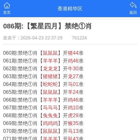
香港精华区
首页
返回
086期:【繁星四月】禁绝①肖
发表于：2026-04-23 22:37:29
761224
060期:禁绝①肖【
鼠鼠鼠
】开
猪44
准
061期:禁绝①肖【
羊羊羊
】开
鸡46
准
062期:禁绝①肖【
龙龙龙
】开
牛30
准
063期:禁绝①肖【
猪猪猪
】开
龙27
准
064期:禁绝①肖【
蛇蛇蛇
】开
马01
准
065期:禁绝①肖【
鼠鼠鼠
】开
羊24
准
066期:禁绝①肖【
羊羊羊
】开
鸡46
准
067期:禁绝①肖【
马马马
】开
鸡10
准
068期:禁绝①肖【
兔兔兔
】开
虎29
准
069期:禁绝①肖【
鸡鸡鸡
】开
猴35
准
070期:禁绝①肖【
鼠鼠鼠
】开
马13
准
071期:禁绝①肖【
羊羊羊
】开
鼠43
准