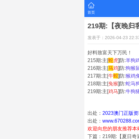
首页
219期:【夜晚
发表于：2026-04-23 22:37
好料致富天下万民！
215期:主[
蛇
虎
]
防:
羊狗
216期:主[
马
鸡
]
防:
狗猴
217期:主[
牛
蛇
]
防:
猴鸡
218期:主[
兔猴
]
防:
蛇马
219期:主[
鸡马
]
防:
牛狗
出处：
2023澳门正版
出处：
www.670288.co
欢迎向您的朋友推荐本
下篇：219期:【夏日