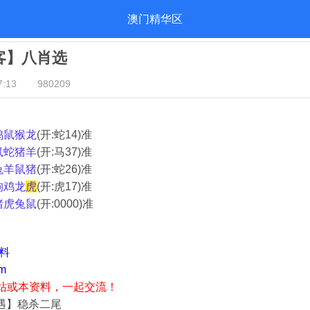
澳门精华区
归客】八肖选
:13
980209
鸡鼠猴龙
(开:蛇14)准
鼠蛇猪羊
(开:马37)准
兔羊鼠猪
(开:蛇26)准
狗鸡龙
虎
(开:虎17)准
猪虎兔鼠
(开:0000)准
资料
m
站或本资料，一起交流！
奇遇】稳杀二尾