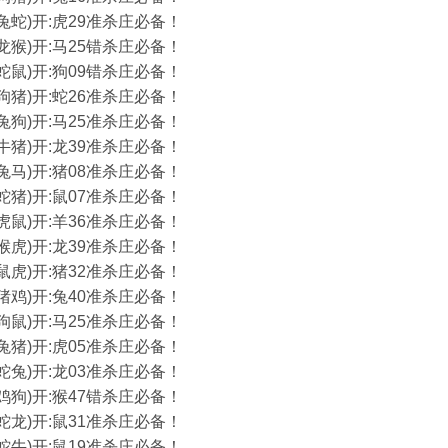
兔蛇
)开:虎29准杀庄必备！
龙猴
)开:马25错杀庄必备！
蛇鼠
)开:狗09错杀庄必备！
狗猪
)开:蛇26准杀庄必备！
兔狗
)开:马25准杀庄必备！
牛猪
)开:龙39准杀庄必备！
兔马
)开:猪08准杀庄必备！
蛇猪
)开:鼠07准杀庄必备！
虎鼠
)开:羊36准杀庄必备！
猴虎
)开:龙39准杀庄必备！
鼠虎
)开:猪32准杀庄必备！
猪鸡
)开:兔40准杀庄必备！
狗鼠
)开:马25准杀庄必备！
兔猪
)开:虎05准杀庄必备！
蛇兔
)开:龙03准杀庄必备！
鸡狗
)开:猴47错杀庄必备！
蛇龙
)开:鼠31准杀庄必备！
蛇牛
)开:鼠19准杀庄必备！