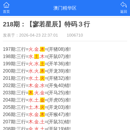
澳门精华区
首页
返回
218期：【寥若星辰】特码３行
发表于：2026-04-23 22:37:01
1006710
197期:三行=
火.金.
木
=(开猪08)准!
198期:三行=
水.
土
.木
=(开鼠07)准!
199期:三行=
火.水.
土
=(开羊36)准!
200期:三行=
水.火.
木
=(开龙39)准!
201期:三行=
水.土.
火
=(开猪32)准!
202期:三行=
木.金.水
=(开兔40)错!
203期:三行=
木
.火.金
=(开马25)准!
204期:三行=
水.土.
金
=(开虎05)准!
205期:三行=
土.木.
火
=(开龙03)准!
206期:三行=
水.金.
木
=(开猴47)准!
207期:三行=
木.金.土
=(开鼠31)错!
208期:三行=
金.水.土
=(开鼠19)错!